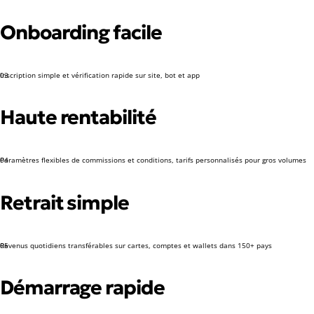
Onboarding facile
Inscription simple et vérification rapide sur site, bot et app
03
Haute rentabilité
Paramètres flexibles de commissions et conditions, tarifs personnalisés pour gros volumes
04
Retrait simple
Revenus quotidiens transférables sur cartes, comptes et wallets dans 150+ pays
05
Démarrage rapide