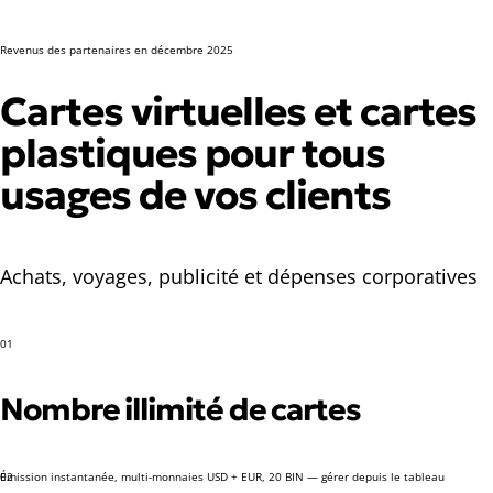
Revenus des partenaires en décembre 2025
Cartes virtuelles et cartes
plastiques pour tous
usages de vos clients
Achats, voyages, publicité et dépenses corporatives
01
Nombre illimité de cartes
Émission instantanée, multi-monnaies USD + EUR, 20 BIN — gérer depuis le tableau
02