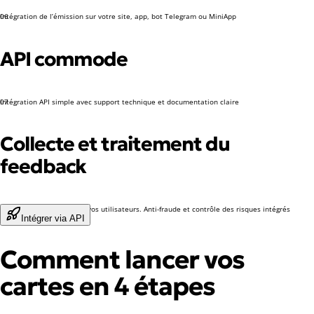
Intégration de l’émission sur votre site, app, bot Telegram ou MiniApp
06
API commode
Intégration API simple avec support technique et documentation claire
07
Collecte et traitement du
feedback
Canal support dédié pour vos utilisateurs. Anti-fraude et contrôle des risques intégrés
Intégrer via API
Comment lancer vos
cartes en 4 étapes