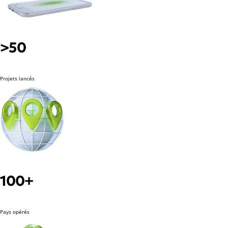
>50
Projets lancés
100+
Pays opérés