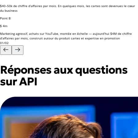
$40–50k de chiffre d’affaires par mois.
En quelques mois, les cartes sont devenues le cœur
du business
Point B
$ 4m
Marketing agressif, achats sur YouTube, montée en échelle — aujourd’hui
$4M de chiffre
d’affaires par mois,
construit autour du produit cartes et expertise en promotion
01
/
02
Réponses aux questions
sur API